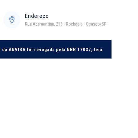
Endereço
Rua Adamantina, 213 - Rochdale - Osasco/SP
 da ANVISA foi revogada pela NBR 17037, leia:
→
→
Tratamento Químico de Águas Industriais
Tratamento Químico de Água de Caldeiras