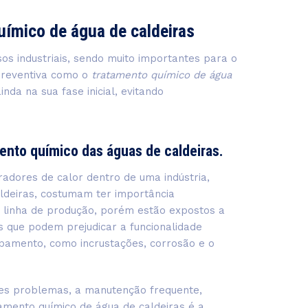
uímico de água de caldeiras
sos industriais, sendo muito importantes para o
preventiva como o
tratamento químico de água
da na sua fase inicial, evitando
mento químico das águas de caldeiras.
radores de calor dentro de uma indústria,
ldeiras, costumam ter importância
 linha de produção, porém estão expostos a
s que podem prejudicar a funcionalidade
ipamento, como incrustações, corrosão e o
ses problemas, a manutenção frequente,
tamento químico de água de caldeiras é a