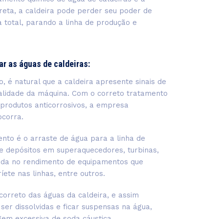
eta, a caldeira pode perder seu poder de
 total, parando a linha de produção e
ar as águas de caldeiras:
, é natural que a caldeira apresente sinais de
nalidade da máquina. Com o correto tratamento
s produtos anticorrosivos, a empresa
ocorra.
to é o arraste de água para a linha de
e depósitos em superaquecedores, turbinas,
uada no rendimento de equipamentos que
ete nas linhas, entre outros.
orreto das águas da caldeira, e assim
er dissolvidas e ficar suspensas na água,
em excessiva de soda cáustica.