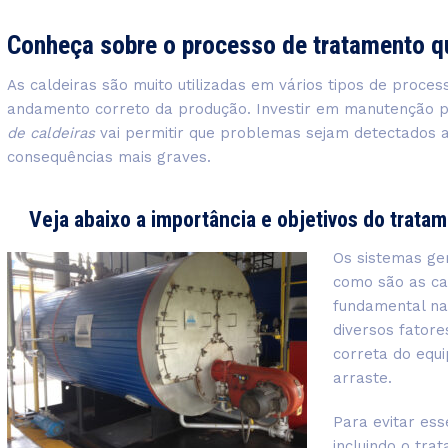
Conheça sobre o processo de tratamento q
As caldeiras são muito utilizadas em vários tipos de proces
andamento correto da produção. Investir em manutenção 
de caldeiras
vai permitir que problemas sejam detectados ain
consequências mais graves.
Veja abaixo a importância e objetivos do trata
Os sistemas ge
como são as ca
fundamental na
diversos fatore
correta do equ
arraste.
Para evitar es
incluindo o tra