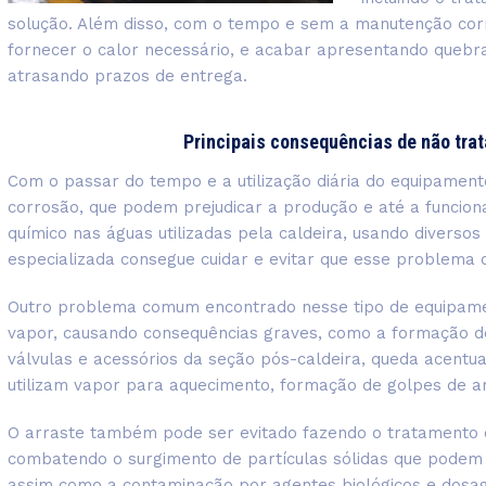
solução. Além disso, com o tempo e sem a manutenção corr
fornecer o calor necessário, e acabar apresentando quebra
atrasando prazos de entrega.
Principais consequências de não trat
Com o passar do tempo e a utilização diária do equipamento
corrosão, que podem prejudicar a produção e até a funcio
químico nas águas utilizadas pela caldeira, usando diverso
especializada consegue cuidar e evitar que esse problema 
Outro problema comum encontrado nesse tipo de equipamen
vapor, causando consequências graves, como a formação d
válvulas e acessórios da seção pós-caldeira, queda acent
utilizam vapor para aquecimento, formação de golpes de arí
O arraste também pode ser evitado fazendo o tratamento c
combatendo o surgimento de partículas sólidas que podem s
assim como a contaminação por agentes biológicos e dosag